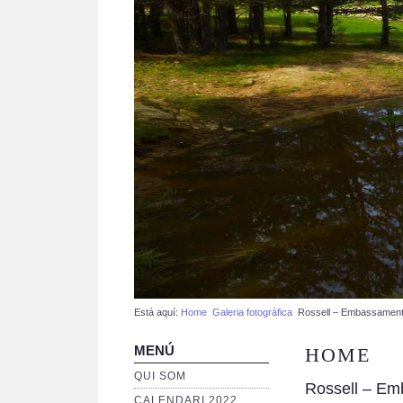
Está aquí:
Home
Galeria fotogràfica
Rossell – Embassament
MENÚ
HOME
QUI SOM
Rossell – Em
CALENDARI 2022