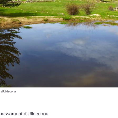
 d’Ulldecona
bassament d’Ulldecona