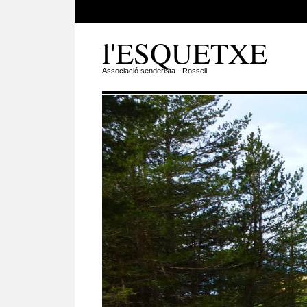
l'ESQUETXE
Associació senderista - Rossell