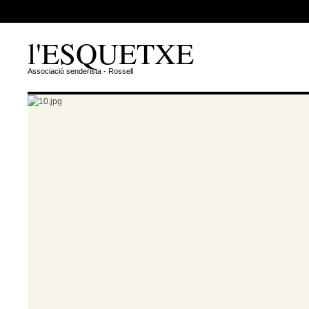
l'ESQUETXE
Associació senderista - Rossell