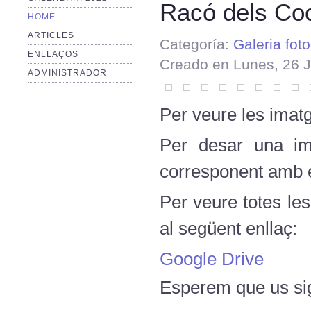
Racó dels Co
HOME
ARTICLES
Categoría:
Galeria foto
ENLLAÇOS
Creado en Lunes, 26 J
ADMINISTRADOR
Per veure les imatg
Per desar una ima
corresponent amb el
Per veure totes le
al següent enllaç:
Google Drive
Esperem que us sig