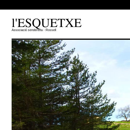
l'ESQUETXE
Associació senderista - Rossell