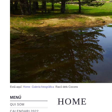
Está aquí:
Home
Galeria fotogràfica
Racó dels Cocons
MENÚ
HOME
QUI SOM
CALENDARI 2022