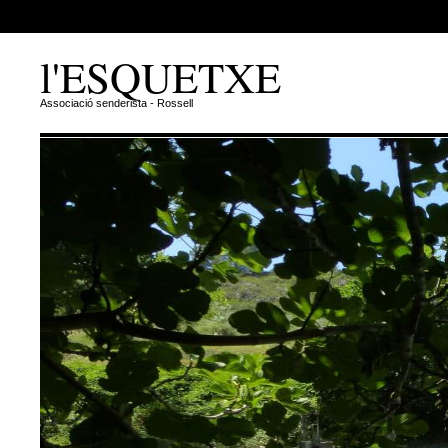
l'ESQUETXE
Associació senderista - Rossell